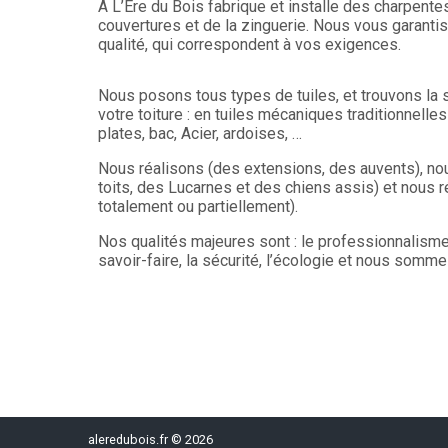
À L’Ère du Bois fabrique et installe des charpentes
couvertures et de la zinguerie. Nous vous garanti
qualité, qui correspondent à vos exigences.
Nous posons tous types de tuiles, et trouvons la s
votre toiture : en tuiles mécaniques traditionnelle
plates, bac, Acier, ardoises, …
Nous réalisons (des extensions, des auvents), nou
toits, des Lucarnes et des chiens assis) et nous r
totalement ou partiellement).
Nos qualités majeures sont : le professionnalisme, l
savoir-faire, la sécurité, l’écologie et nous somm
aleredubois.fr © 2026